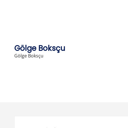
Skip
to
content
Gölge Boksçu
Gölge Boksçu