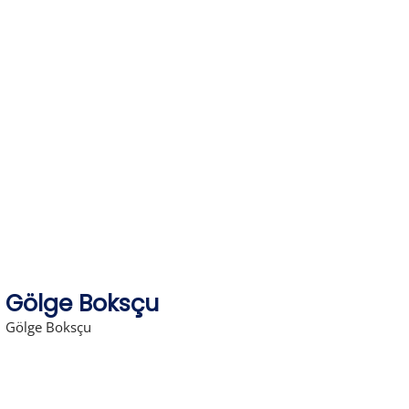
Skip
to
content
Gölge Boksçu
Gölge Boksçu