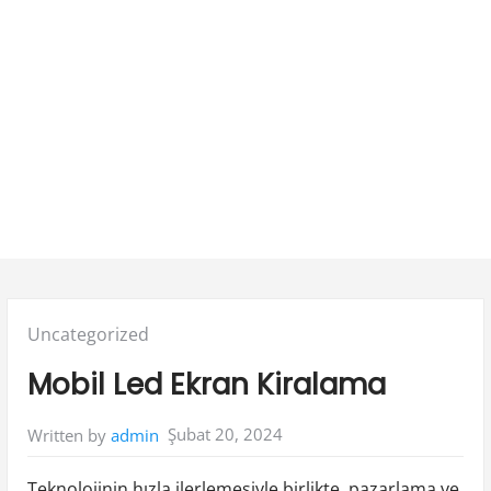
Posted
Uncategorized
in:
Mobil Led Ekran Kiralama
Şubat 20, 2024
Written by
admin
Teknolojinin hızla ilerlemesiyle birlikte, pazarlama ve