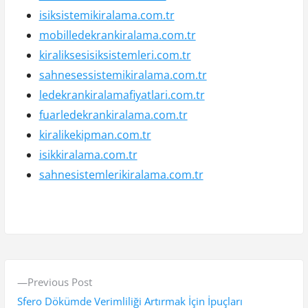
isiksistemikiralama.com.tr
mobilledekrankiralama.com.tr
kiraliksesisiksistemleri.com.tr
sahnesessistemikiralama.com.tr
ledekrankiralamafiyatlari.com.tr
fuarledekrankiralama.com.tr
kiralikekipman.com.tr
isikkiralama.com.tr
sahnesistemlerikiralama.com.tr
Y
P
Previous Post
a
r
Sfero Dökümde Verimliliği Artırmak İçin İpuçları