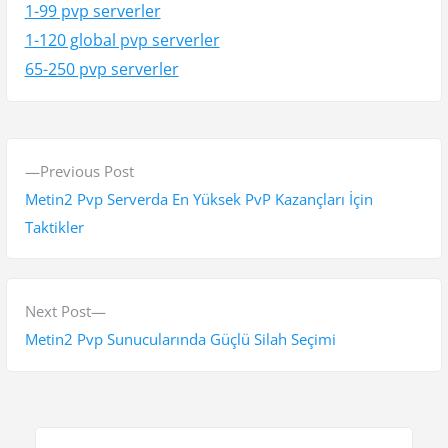
1-99 pvp serverler
1-120 global pvp serverler
65-250 pvp serverler
Y
P
Previous Post
a
r
Metin2 Pvp Serverda En Yüksek PvP Kazançları İçin
z
e
Taktikler
v
ı
i
g
o
N
Next Post
e
u
e
Metin2 Pvp Sunucularında Güçlü Silah Seçimi
s
x
z
p
t
i
o
p