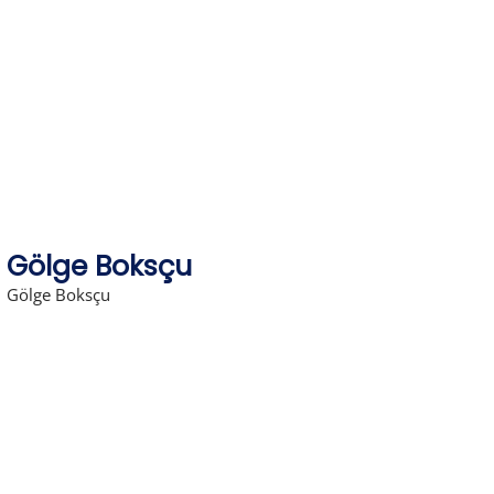
Skip
to
content
Gölge Boksçu
Gölge Boksçu