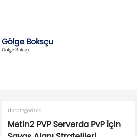
Skip
to
content
Gölge Boksçu
Gölge Boksçu
Posted
Uncategorized
in:
Metin2 PVP Serverda PvP İçin
Savaş Alanı Stratejileri