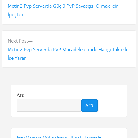
a
r
Metin2 Pvp Serverda Güçlü PvP Savaşçısı Olmak İçin
z
e
İpuçları
v
ı
i
g
o
N
Next Post
e
u
e
Metin2 Pvp Serverda PvP Mücadelelerinde Hangi Taktikler
s
x
İşe Yarar
z
p
t
i
o
p
n
s
o
t
s
m
Ara
:
t
e
Ara
:
s
i