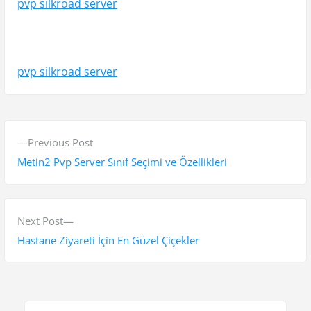
pvp silkroad server
pvp silkroad server
Y
P
Previous Post
a
r
Metin2 Pvp Server Sınıf Seçimi ve Özellikleri
z
e
v
ı
i
N
Next Post
g
o
e
Hastane Ziyareti İçin En Güzel Çiçekler
e
u
x
s
t
z
p
p