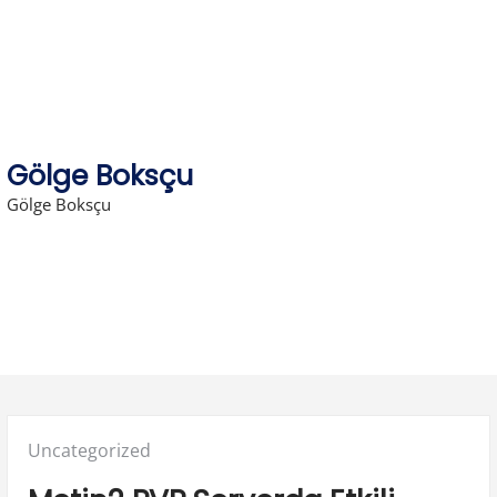
Skip
to
content
Gölge Boksçu
Gölge Boksçu
Posted
Uncategorized
in: