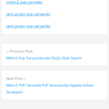
metin2 pvp serveler
yeni açılan pvp serverler
yeni açılan pvp serverler
Y
P
Previous Post
a
r
Metin2 Pvp Sunucularında Güçlü Silah Seçimi
z
e
v
ı
i
N
Next Post
g
o
e
Metin2 PVP Serverda PvP Arenasında Hayatta Kalma
e
u
x
Stratejileri
s
t
z
p
p