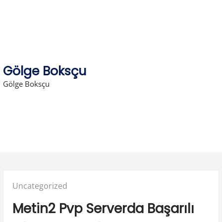
Skip
to
content
Gölge Boksçu
Gölge Boksçu
Posted
Uncategorized
in:
Metin2 Pvp Serverda Başarılı