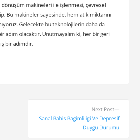
eri dönüşüm makineleri ile işlenmesi, çevresel
ip. Bu makineler sayesinde, hem atık miktarını
nıyoruz. Gelecekte bu teknolojilerin daha da
ir adım olacaktır. Unutmayalım ki, her bir geri
ş bir adımdır.
N
Next Post
e
Sanal Bahis Bagimliligi Ve Depresif
x
Duygu Durumu
t