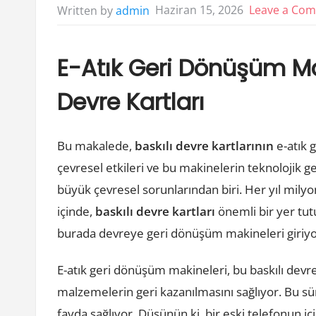
Haziran 15, 2026
Leave a Co
Written by
admin
E-Atık Geri Dönüşüm Mak
Devre Kartları
Bu makalede,
baskılı devre kartlarının
e-atık g
çevresel etkileri ve bu makinelerin teknolojik g
büyük çevresel sorunlarından biri. Her yıl milyon
içinde,
baskılı devre kartları
önemli bir yer tut
burada devreye geri dönüşüm makineleri giriyo
E-atık geri dönüşüm makineleri, bu baskılı devre
malzemelerin geri kazanılmasını sağlıyor. Bu 
fayda sağlıyor. Düşünün ki, bir eski telefonun iç