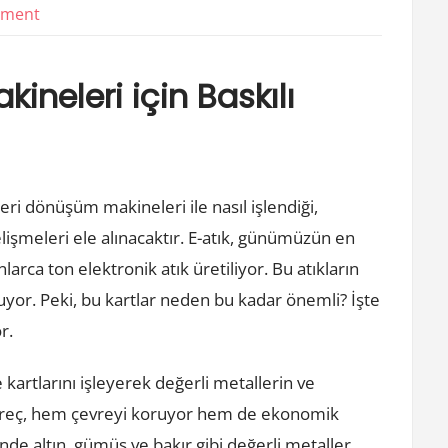
on
mment
E
Waste
ineleri için Baskılı
Recycling
Machines
For
Printed
eri dönüşüm makineleri ile nasıl işlendiği,
Circuit
elişmeleri ele alınacaktır. E-atık, günümüzün en
Boards
larca ton elektronik atık üretiliyor. Bu atıkların
uyor. Peki, bu kartlar neden bu kadar önemli? İşte
r.
 kartlarını işleyerek değerli metallerin ve
süreç, hem çevreyi koruyor hem de ekonomik
inde altın, gümüş ve bakır gibi değerli metaller