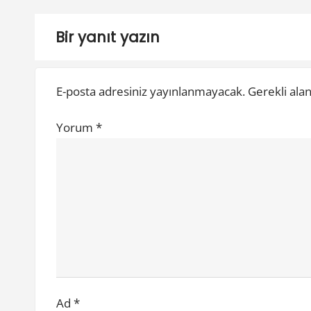
ı
i
o
g
Bir yanıt yazın
u
e
s
E-posta adresiniz yayınlanmayacak.
Gerekli ala
z
p
o
i
Yorum
*
s
n
t
:
m
e
s
i
Ad
*