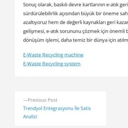
Sonuç olarak, baskılı devre kartlarının e-atık g
sürdürülebilirlik açısından büyük bir öneme sah
azaltıyoruz hem de değerli kaynakları geri kaza
gelişmesi, e-atık sorununu çözmek için önemli b
dönüşüm işlemi, daha temiz bir dünya için atılmı
E-Waste Recycling machine
E-Waste Recycling system
Y
P
Previous Post
a
r
Trendyol Entegrasyonu İle Satis
e
Analizi
z
v