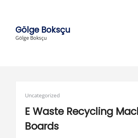
Skip
to
content
Gölge Boksçu
Gölge Boksçu
Posted
Uncategorized
in:
E Waste Recycling Machi
Boards