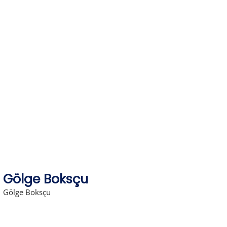
Skip
to
content
Gölge Boksçu
Gölge Boksçu