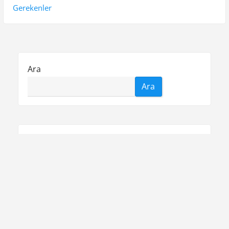
e
u
x
Gerekenler
s
t
z
p
p
i
o
o
n
s
s
Ara
t
t
m
Ara
:
:
e
s
i
Igtv Yorum Yükseltme Hilesi Ücretsiz
Liste
Sayfa Listesi
Twitter Takipçi Gönderme Şifresiz