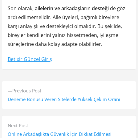
Son olarak,
ailelerin ve arkadaşların desteği
de göz
ardı edilmemelidir. Aile üyeleri, bağımlı bireylere
karşı anlayışlı ve destekleyici olmalıdır. Bu şekilde,
bireyler kendilerini yalnız hissetmeden, iyileşme
süreçlerine daha kolay adapte olabilirler.
Betixir Güncel Giriş
Y
P
Previous Post
a
r
Deneme Bonusu Veren Sitelerde Yüksek Çekim Oranı
z
e
v
ı
i
N
Next Post
g
o
e
Online Arkadaşlıkta Güvenlik İçin Dikkat Edilmesi