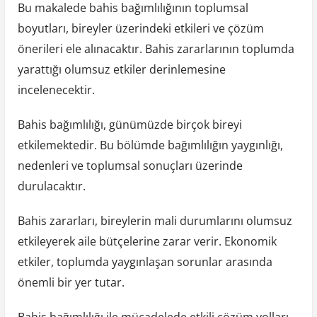
Bu makalede bahis bağımlılığının toplumsal
boyutları, bireyler üzerindeki etkileri ve çözüm
önerileri ele alınacaktır. Bahis zararlarının toplumda
yarattığı olumsuz etkiler derinlemesine
incelenecektir.
Bahis bağımlılığı, günümüzde birçok bireyi
etkilemektedir. Bu bölümde bağımlılığın yaygınlığı,
nedenleri ve toplumsal sonuçları üzerinde
durulacaktır.
Bahis zararları, bireylerin mali durumlarını olumsuz
etkileyerek aile bütçelerine zarar verir. Ekonomik
etkiler, toplumda yaygınlaşan sorunlar arasında
önemli bir yer tutar.