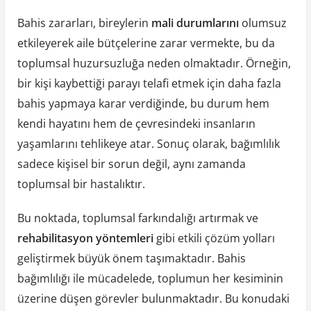
Bahis zararları, bireylerin
mali durumlarını
olumsuz
etkileyerek aile bütçelerine zarar vermekte, bu da
toplumsal huzursuzluğa neden olmaktadır. Örneğin,
bir kişi kaybettiği parayı telafi etmek için daha fazla
bahis yapmaya karar verdiğinde, bu durum hem
kendi hayatını hem de çevresindeki insanların
yaşamlarını tehlikeye atar. Sonuç olarak, bağımlılık
sadece kişisel bir sorun değil, aynı zamanda
toplumsal bir hastalıktır.
Bu noktada, toplumsal farkındalığı artırmak ve
rehabilitasyon yöntemleri
gibi etkili çözüm yolları
geliştirmek büyük önem taşımaktadır. Bahis
bağımlılığı ile mücadelede, toplumun her kesiminin
üzerine düşen görevler bulunmaktadır. Bu konudaki