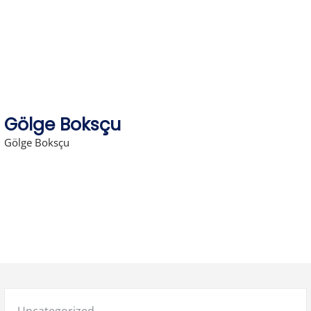
Skip
to
content
Gölge Boksçu
Gölge Boksçu
Posted
Uncategorized