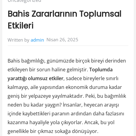
in:
Bahis Zararlarının Toplumsal
Etkileri
Nisan 26, 2025
Written by
admin
Bahis bağımlılığı, günümüzde birçok bireyi derinden
etkileyen bir sorun haline gelmiştir.
Toplumda
yarattığı olumsuz etkiler
, sadece bireylerle sınırlı
kalmayıp, aile yapısından ekonomik duruma kadar
geniş bir yelpazeye yayılmaktadır. Peki, bu bağımlılık
neden bu kadar yaygın? İnsanlar, heyecan arayışı
içinde kaybettikleri paranın ardından daha fazlasını
kazanma hayaliyle yola çıkıyorlar. Ancak, bu yol
genellikle bir çıkmaz sokağa dönüşüyor.