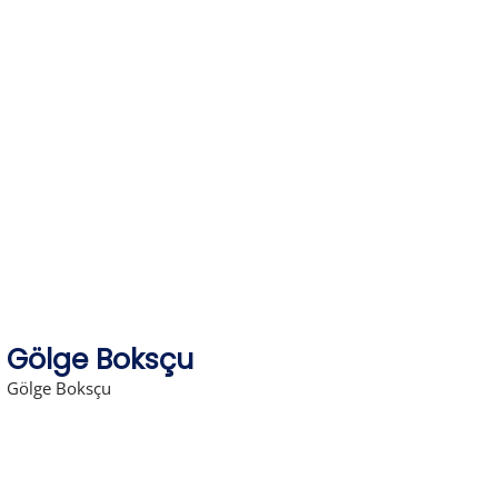
Skip
to
content
Gölge Boksçu
Gölge Boksçu