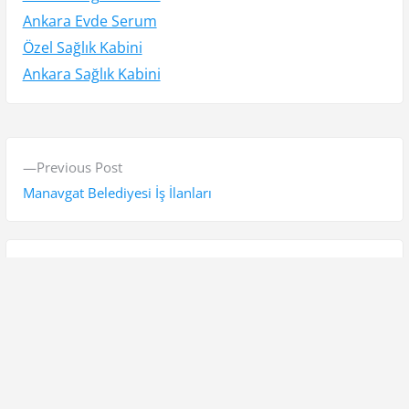
Ankara Evde Serum
Özel Sağlık Kabini
Ankara Sağlık Kabini
Y
P
Previous Post
a
r
Manavgat Belediyesi İş İlanları
z
e
v
ı
i
N
Next Post
g
o
e
İmplant Tedavisi – STR DENT
e
u
x
s
t
z
p
p
i
o
o
Ara