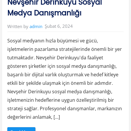
Nevşehir Derinkuyu Sosyal
r
d
i
Medya Danışmanlığı
r
D
i
j
Şubat 6, 2024
Written by
admin
i
t
a
l
Sosyal medyanın hızla büyümesi ve gücü,
R
e
işletmelerin pazarlama stratejilerinde önemli bir yer
k
l
tutmaktadır. Nevşehir Derinkuyu'da faaliyet
a
m
A
gösteren şirketler için sosyal medya danışmanlığı,
j
a
başarılı bir dijital varlık oluşturmak ve hedef kitleye
n
s
etkili bir şekilde ulaşmak için önemli bir adımdır.
ı
”
Nevşehir Derinkuyu sosyal medya danışmanlığı,
işletmenizin hedeflerine uygun özelleştirilmiş bir
strateji sağlar. Profesyonel danışmanlar, markanızın
değerlerini anlamak, […]