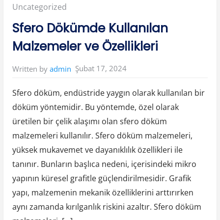
ö
Posted
Uncategorized
k
ü
m
in:
Sfero Dökümde Kullanılan
d
e
V
Malzemeler ve Özellikleri
e
r
i
m
Şubat 17, 2024
Written by
admin
l
i
l
i
Sfero döküm, endüstride yaygın olarak kullanılan bir
ğ
i
döküm yöntemidir. Bu yöntemde, özel olarak
A
r
üretilen bir çelik alaşımı olan sfero döküm
t
ı
r
malzemeleri kullanılır. Sfero döküm malzemeleri,
m
a
yüksek mukavemet ve dayanıklılık özellikleri ile
k
İ
tanınır. Bunların başlıca nedeni, içerisindeki mikro
ç
i
yapının küresel grafitle güçlendirilmesidir. Grafik
n
İ
yapı, malzemenin mekanik özelliklerini arttırırken
p
u
ç
aynı zamanda kırılganlık riskini azaltır. Sfero döküm
l
a