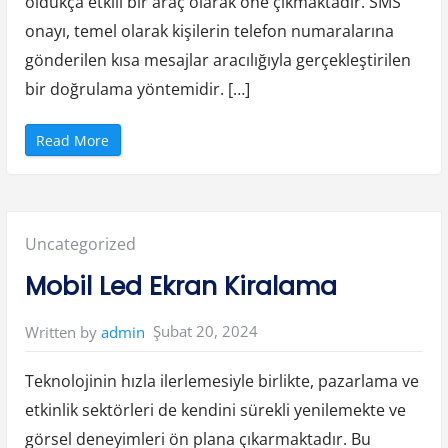
oldukça etkili bir araç olarak öne çıkmaktadır. SMS
n
i
n
onayı, temel olarak kişilerin telefon numaralarına
K
a
gönderilen kısa mesajlar aracılığıyla gerçekleştirilen
r
ş
bir doğrulama yöntemidir. […]
ı
l
a
ş
“
Read More
t
T
ı
ü
r
r
m
k
a
i
s
y
ı
e
”
Posted
Uncategorized
S
M
S
in:
Mobil Led Ekran Kiralama
O
n
a
y
Şubat 20, 2024
Written by
admin
”
Teknolojinin hızla ilerlemesiyle birlikte, pazarlama ve
etkinlik sektörleri de kendini sürekli yenilemekte ve
görsel deneyimleri ön plana çıkarmaktadır. Bu