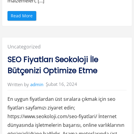
malzemeleri, […]
r
ı
”
“
Read More
S
f
e
r
o
D
ö
Posted
Uncategorized
k
ü
m
in:
SEO Fiyatları Seokoloji İle
d
e
K
Bütçenizi Optimize Etme
u
l
l
a
Şubat 16, 2024
Written by
admin
n
ı
l
a
En uygun fiyatlardan üst sıralara çıkmak için seo
n
M
fiyatları sayfamızı ziyaret edin;
a
l
https://www.seokoloji.com/seo-fiyatlari/ İnternet
z
e
m
dünyasında işletmelerin başarısı, online varlıklarının
e
l
görünürlüğüne bağlıdır. Arama motorlarında üst