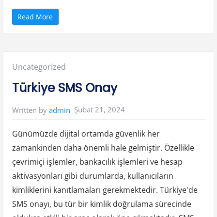
“
Read More
K
u
l
l
a
n
ı
Posted
Uncategorized
l
a
n
in:
Türkiye SMS Onay
S
u
A
r
Şubat 21, 2024
Written by
admin
ı
t
m
a
Günümüzde dijital ortamda güvenlik her
T
e
zamankinden daha önemli hale gelmiştir. Özellikle
k
n
çevrimiçi işlemler, bankacılık işlemleri ve hesap
o
l
o
aktivasyonları gibi durumlarda, kullanıcıların
j
i
kimliklerini kanıtlamaları gerekmektedir. Türkiye'de
l
e
SMS onayı, bu tür bir kimlik doğrulama sürecinde
r
i