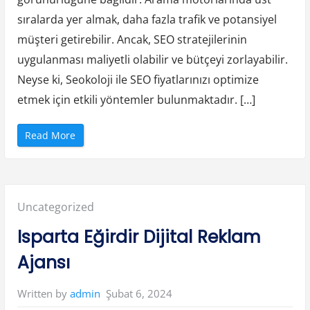
e
r
sıralarda yer almak, daha fazla trafik ve potansiyel
v
e
müşteri getirebilir. Ancak, SEO stratejilerinin
Ö
z
uygulanması maliyetli olabilir ve bütçeyi zorlayabilir.
e
l
l
Neyse ki, Seokoloji ile SEO fiyatlarınızı optimize
i
k
etmek için etkili yöntemler bulunmaktadır. […]
l
e
r
i
“
Read More
”
S
E
O
F
i
y
a
Posted
Uncategorized
t
l
a
in:
Isparta Eğirdir Dijital Reklam
r
ı
S
Ajansı
e
o
k
o
Şubat 6, 2024
Written by
admin
l
o