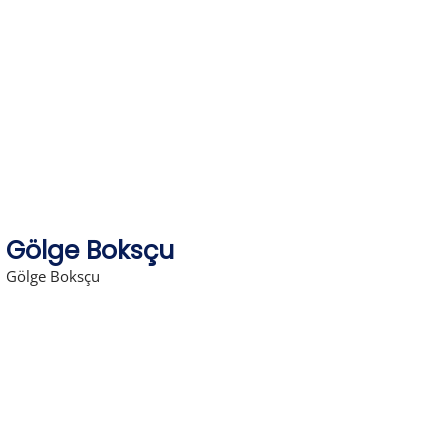
Skip
to
content
Gölge Boksçu
Gölge Boksçu