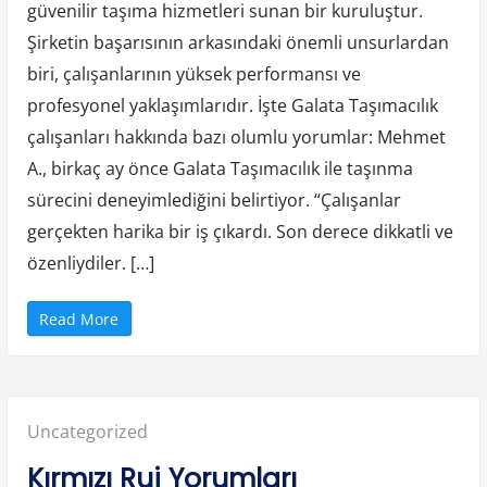
güvenilir taşıma hizmetleri sunan bir kuruluştur.
Şirketin başarısının arkasındaki önemli unsurlardan
biri, çalışanlarının yüksek performansı ve
profesyonel yaklaşımlarıdır. İşte Galata Taşımacılık
çalışanları hakkında bazı olumlu yorumlar: Mehmet
A., birkaç ay önce Galata Taşımacılık ile taşınma
sürecini deneyimlediğini belirtiyor. “Çalışanlar
gerçekten harika bir iş çıkardı. Son derece dikkatli ve
özenliydiler. […]
“
Read More
G
a
l
a
t
a
T
Posted
Uncategorized
a
ş
ı
in:
Kırmızı Ruj Yorumları
m