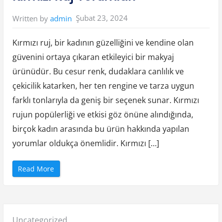
a
c
ı
Şubat 23, 2024
Written by
admin
l
ı
k
Ç
Kırmızı ruj, bir kadının güzelliğini ve kendine olan
a
l
güvenini ortaya çıkaran etkileyici bir makyaj
ı
ş
ürünüdür. Bu cesur renk, dudaklara canlılık ve
a
n
Y
çekicilik katarken, her ten rengine ve tarza uygun
o
r
farklı tonlarıyla da geniş bir seçenek sunar. Kırmızı
u
m
rujun popülerliği ve etkisi göz önüne alındığında,
l
a
birçok kadın arasında bu ürün hakkında yapılan
r
ı
”
yorumlar oldukça önemlidir. Kırmızı […]
“
Read More
K
ı
r
m
ı
z
ı
Posted
Uncategorized
R