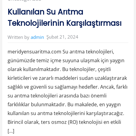
u
j
in:
Kullanılan Su Arıtma
Y
o
r
Teknolojilerinin Karşılaştırması
u
m
l
a
Şubat 21, 2024
Written by
admin
r
ı
”
meridyensuaritma.com Su arıtma teknolojileri,
günümüzde temiz içme suyuna ulaşmak için yaygın
olarak kullanılmaktadır. Bu teknolojiler, çeşitli
kirleticileri ve zararlı maddeleri sudan uzaklaştırarak
sağlıklı ve güvenli su sağlamayı hedefler. Ancak, farklı
su arıtma teknolojileri arasında bazı önemli
farklılıklar bulunmaktadır. Bu makalede, en yaygın
kullanılan su arıtma teknolojilerini karşılaştıracağız.
Birincil olarak, ters osmoz (RO) teknolojisi en etkili
[…]