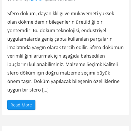
l
a
m
a
Sfero döküm, dayanıklılığı ve mukavemeti yüksek
”
olan dökme demir bileşenlerin üretildiği bir
yöntemdir. Bu döküm teknolojisi, endüstriyel
uygulamalarda geniş çapta kullanılan parçaların
imalatında yaygın olarak tercih edilir. Sfero dökümün
verimliliğini artırmak için aşağıda bahsedilen
ipuçlarını kullanabilirsiniz. Malzeme Seçimi: Kaliteli
sfero döküm için doğru malzeme seçimi büyük
önem taşır. Döküm yapılacak bileşenin özelliklerine
uygun bir sfero […]
“
Read More
S
f
e
r
o
D