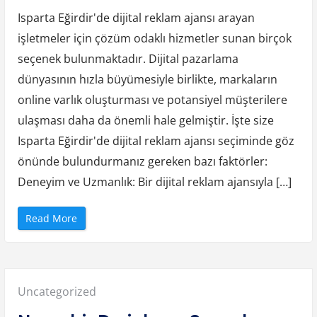
j
i
Isparta Eğirdir'de dijital reklam ajansı arayan
İ
l
işletmeler için çözüm odaklı hizmetler sunan birçok
e
B
seçenek bulunmaktadır. Dijital pazarlama
ü
t
ç
dünyasının hızla büyümesiyle birlikte, markaların
e
n
online varlık oluşturması ve potansiyel müşterilere
i
z
ulaşması daha da önemli hale gelmiştir. İşte size
i
O
Isparta Eğirdir'de dijital reklam ajansı seçiminde göz
p
t
önünde bulundurmanız gereken bazı faktörler:
i
m
i
Deneyim ve Uzmanlık: Bir dijital reklam ajansıyla […]
z
e
E
t
“
Read More
m
I
e
s
”
p
a
r
t
a
Posted
Uncategorized
E
ğ
i
in: