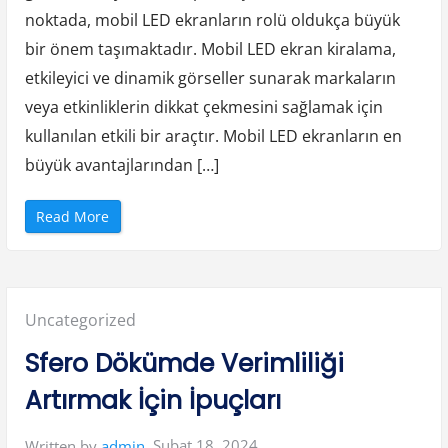
noktada, mobil LED ekranların rolü oldukça büyük
bir önem taşımaktadır. Mobil LED ekran kiralama,
etkileyici ve dinamik görseller sunarak markaların
veya etkinliklerin dikkat çekmesini sağlamak için
kullanılan etkili bir araçtır. Mobil LED ekranların en
büyük avantajlarından […]
“
Read More
M
o
b
i
l
L
e
Posted
Uncategorized
d
E
k
in:
Sfero Dökümde Verimliliği
r
a
n
Artırmak İçin İpuçları
K
i
r
a
Şubat 18, 2024
Written by
admin