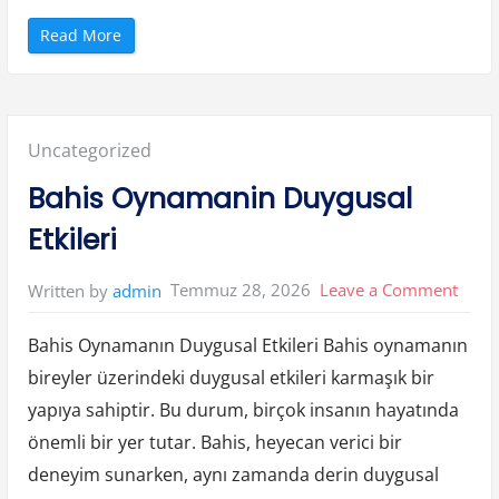
“
Read More
K
u
m
a
r
O
y
Posted
Uncategorized
n
a
m
in:
Bahis Oynamanin Duygusal
a
n
i
Etkileri
n
O
l
u
on
Temmuz 28, 2026
Leave a Comment
Written by
admin
m
s
Bahis
u
z
Bahis Oynamanın Duygusal Etkileri Bahis oynamanın
Oyna
S
o
bireyler üzerindeki duygusal etkileri karmaşık bir
Duyg
n
u
yapıya sahiptir. Bu durum, birçok insanın hayatında
c
Etkile
l
a
önemli bir yer tutar. Bahis, heyecan verici bir
r
i
deneyim sunarken, aynı zamanda derin duygusal
”