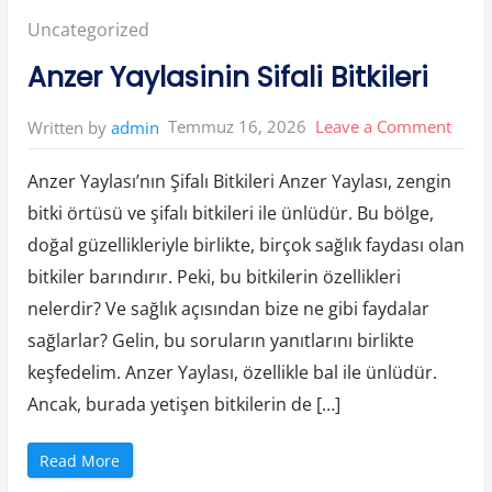
m
e
Posted
Uncategorized
l
e
r
in:
Anzer Yaylasinin Sifali Bitkileri
İ
c
i
n
on
Temmuz 16, 2026
Leave a Comment
Written by
admin
D
i
Anze
j
i
Anzer Yaylası’nın Şifalı Bitkileri Anzer Yaylası, zengin
Yayla
t
a
bitki örtüsü ve şifalı bitkileri ile ünlüdür. Bu bölge,
l
Sifali
İ
doğal güzellikleriyle birlikte, birçok sağlık faydası olan
t
Bitkil
i
b
bitkiler barındırır. Peki, bu bitkilerin özellikleri
a
r
nelerdir? Ve sağlık açısından bize ne gibi faydalar
Y
o
sağlarlar? Gelin, bu soruların yanıtlarını birlikte
n
e
keşfedelim. Anzer Yaylası, özellikle bal ile ünlüdür.
t
i
m
Ancak, burada yetişen bitkilerin de […]
i
”
“
Read More
A
n