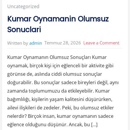
a
Posted
Uncategorized
r
k
e
in:
Kumar Oynamanin Olumsuz
İ
l
e
Sonuclari
F
e
r
a
on
Temmuz 28, 2026
Leave a Comment
Written by
admin
h
Y
Kuma
a
s
Kumar Oynamanın Olumsuz Sonuçları Kumar
Oyna
a
m
oynamak, birçok kişi için eğlenceli bir aktivite gibi
Olum
A
l
görünse de, aslında ciddi olumsuz sonuçlar
a
Sonuc
n
l
doğurabilir. Bu sonuçlar sadece bireyleri değil, aynı
a
r
zamanda toplumumuzu da etkileyebilir. Kumar
i
”
bağımlılığı, kişilerin yaşam kalitesini düşürürken,
ailevi ilişkileri de zedeler. Peki, bu olumsuz etkiler
nelerdir? Birçok insan, kumar oynamanın sadece
eğlence olduğunu düşünür. Ancak, bu […]