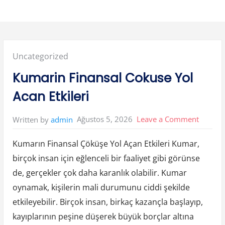
Posted
Uncategorized
in:
Kumarin Finansal Cokuse Yol
Acan Etkileri
on
Ağustos 5, 2026
Leave a Comment
Written by
admin
Kumari
Kumarın Finansal Çöküşe Yol Açan Etkileri Kumar,
Finansa
birçok insan için eğlenceli bir faaliyet gibi görünse
Cokuse
de, gerçekler çok daha karanlık olabilir. Kumar
Yol
oynamak, kişilerin mali durumunu ciddi şekilde
Acan
etkileyebilir. Birçok insan, birkaç kazançla başlayıp,
Etkileri
kayıplarının peşine düşerek büyük borçlar altına