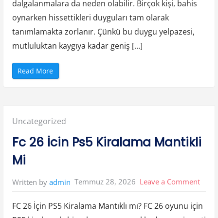
dalgalanmalara da neden olabilir. Birçok kişi, bahis
oynarken hissettikleri duyguları tam olarak
tanımlamakta zorlanır. Çünkü bu duygu yelpazesi,
mutluluktan kaygıya kadar geniş […]
“
Read More
B
a
h
i
s
O
y
Posted
Uncategorized
n
a
m
in:
Fc 26 İcin Ps5 Kiralama Mantikli
a
n
i
Mi
n
D
u
y
on
Temmuz 28, 2026
Leave a Comment
Written by
admin
g
u
Fc
s
a
FC 26 İçin PS5 Kiralama Mantıklı mı? FC 26 oyunu için
26
l
E