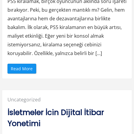
PS5 kiralamak, birçok oyuncunun aklında soru işareti
İcin
t
k
bırakıyor. Peki, bu gerçekten mantıklı mı? Gelin, hem
i
Ps5
l
e
avantajlarına hem de dezavantajlarına birlikte
Kiral
r
i
bakalım. İlk olarak, PS5 kiralamanın en büyük artısı,
Manti
”
maliyet etkinliği. Eğer yeni bir konsol almak
Mi
istemiyorsanız, kiralama seçeneği cebinizi
koruyabilir. Özellikle, yalnızca belirli bir […]
“
Read More
F
c
2
6
İ
c
i
Posted
Uncategorized
n
P
s
in:
İsletmeler İcin Dijital İtibar
5
K
i
Yonetimi
r
a
l