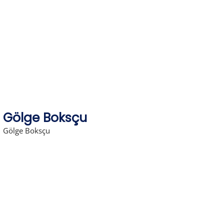
Skip
to
content
Gölge Boksçu
Gölge Boksçu