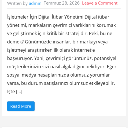
a
on
Temmuz 28, 2026
Leave a Comment
Written by
admin
m
a
İslet
M
a
İşletmeler İçin Dijital İtibar Yönetimi Dijital itibar
İcin
n
t
yönetimi, markaların çevrimiçi varlıklarını korumak
Dijita
i
k
ve geliştirmek için kritik bir stratejidir. Peki, bu ne
l
İtibar
i
M
demek? Günümüzde insanlar, bir markayı veya
Yonet
i
”
işletmeyi araştırırken ilk olarak internet‘e
başvuruyor. Yani, çevrimiçi görüntünüz, potansiyel
müşterilerinizin sizi nasıl algıladığını belirliyor. Eğer
sosyal medya hesaplarınızda olumsuz yorumlar
varsa, bu durum satışlarınızı olumsuz etkileyebilir.
İşte […]
“
Read More
İ
s
l
e
t