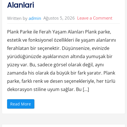
r
Alanlari
b
u
n
u
on
Ağustos 5, 2026
Leave a Comment
Written by
admin
N
a
Plank
s
i
Plank Parke ile Ferah Yaşam Alanları Plank parke,
Parke
l
A
estetik ve fonksiyonel özellikleri ile yaşam alanlarını
İle
n
l
ferahlatan bir seçenektir. Düşünsenize, evinizde
a
Ferah
s
i
yürüdüğünüzde ayaklarınızın altında yumuşak bir
Yasam
l
i
yüzey var. Bu, sadece görsel olarak değil, aynı
Alanlari
r
”
zamanda his olarak da büyük bir fark yaratır. Plank
parke, farklı renk ve desen seçenekleriyle, her türlü
dekorasyon stiline uyum sağlar. Bu […]
“
Read More
P
l
a
n
k
P