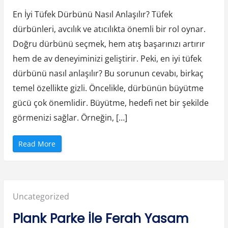
En
n
u
En İyi Tüfek Dürbünü Nasıl Anlaşılır? Tüfek
İyi
c
l
dürbünleri, avcılık ve atıcılıkta önemli bir rol oynar.
Tufek
a
r
Doğru dürbünü seçmek, hem atış başarınızı artırır
i
Durbun
”
hem de av deneyiminizi geliştirir. Peki, en iyi tüfek
Nasil
dürbünü nasıl anlaşılır? Bu sorunun cevabı, birkaç
Anlasili
temel özellikte gizli. Öncelikle, dürbünün büyütme
gücü çok önemlidir. Büyütme, hedefi net bir şekilde
görmenizi sağlar. Örneğin, […]
“
Read More
E
n
İ
y
i
T
u
Posted
Uncategorized
f
e
k
in:
Plank Parke İle Ferah Yasam
D
u