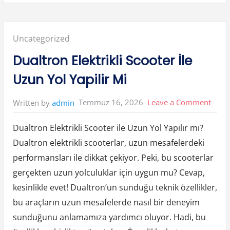
z
e
r
Y
a
Posted
Uncategorized
y
l
a
in:
Dualtron Elektrikli Scooter İle
s
i
n
Uzun Yol Yapilir Mi
i
n
S
i
on
Temmuz 16, 2026
Leave a Comment
Written by
admin
f
a
Dualt
l
i
Dualtron Elektrikli Scooter ile Uzun Yol Yapılır mı?
Elektr
B
i
Dualtron elektrikli scooterlar, uzun mesafelerdeki
Scoot
t
k
performansları ile dikkat çekiyor. Peki, bu scooterlar
i
İle
l
e
gerçekten uzun yolculuklar için uygun mu? Cevap,
Uzun
r
i
kesinlikle evet! Dualtron’un sunduğu teknik özellikler,
Yol
”
bu araçların uzun mesafelerde nasıl bir deneyim
Yapili
sunduğunu anlamamıza yardımcı oluyor. Hadi, bu
Mi