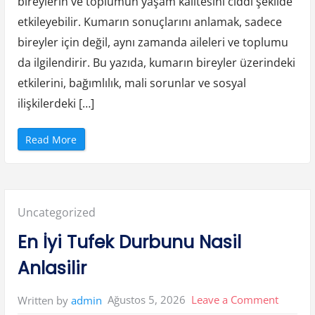
bireylerin ve toplumun yaşam kalitesini ciddi şekilde
c
a
etkileyebilir. Kumarın sonuçlarını anlamak, sadece
n
E
bireyler için değil, aynı zamanda aileleri ve toplumu
t
k
da ilgilendirir. Bu yazıda, kumarın bireyler üzerindeki
i
l
e
etkilerini, bağımlılık, mali sorunlar ve sosyal
r
i
ilişkilerdeki […]
”
“
Read More
K
u
m
a
r
i
n
Posted
Uncategorized
U
z
u
in:
En İyi Tufek Durbunu Nasil
n
V
a
Anlasilir
d
e
l
i
on
Ağustos 5, 2026
Leave a Comment
Written by
admin
S
o