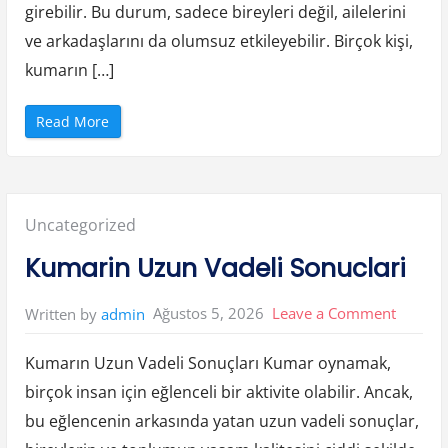
girebilir. Bu durum, sadece bireyleri değil, ailelerini
ve arkadaşlarını da olumsuz etkileyebilir. Birçok kişi,
kumarın […]
“
Read More
K
u
m
a
r
i
n
Posted
Uncategorized
F
i
n
in:
Kumarin Uzun Vadeli Sonuclari
a
n
s
a
on
Ağustos 5, 2026
Leave a Comment
Written by
admin
l
C
Kumari
o
k
Kumarın Uzun Vadeli Sonuçları Kumar oynamak,
Uzun
u
s
birçok insan için eğlenceli bir aktivite olabilir. Ancak,
e
Vadeli
Y
bu eğlencenin arkasında yatan uzun vadeli sonuçlar,
o
Sonucla
l
A